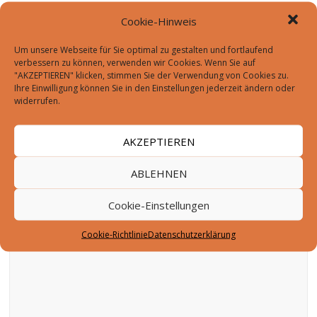
Cookie-Hinweis
MfG-Vorstandswahl: Aus alt mach neu.
→
Um unsere Webseite für Sie optimal zu gestalten und fortlaufend
verbessern zu können, verwenden wir Cookies. Wenn Sie auf
"AKZEPTIEREN" klicken, stimmen Sie der Verwendung von Cookies zu.
Ihre Einwilligung können Sie in den Einstellungen jederzeit ändern oder
Schreibe einen Kommentar
widerrufen.
Deine E-Mail-Adresse wird nicht veröffentlicht.
AKZEPTIEREN
Erforderliche Felder sind mit
*
markiert
ABLEHNEN
Kommentar
*
Cookie-Einstellungen
Cookie-Richtlinie
Datenschutzerklärung