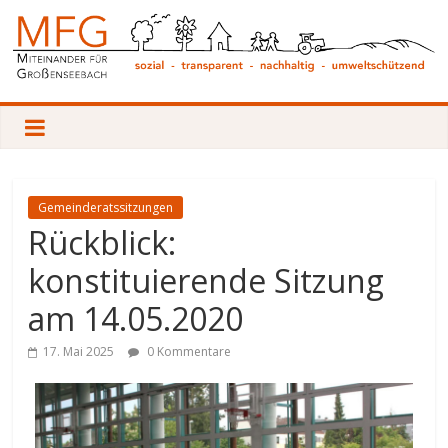
Zum
Inhalt
springen
Miteinander
für
Großenseebach
Gemeinderatssitzungen
Rückblick:
Sozial
konstituierende Sitzung
–
Transparent
am 14.05.2020
–
Nachhaltig
17. Mai 2025
0 Kommentare
–
Umweltschützend