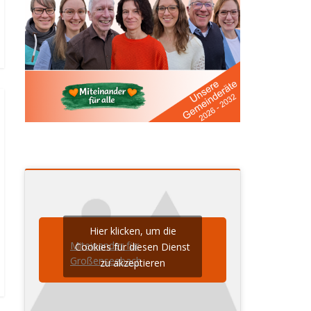
Hier klicken, um die
Miteinander für
Cookies für diesen Dienst
Großenseebach
zu akzeptieren