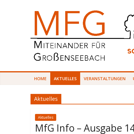
Zum
Miteinander
Inhalt
springen
für
Großenseebach
Sozial
–
Transparent
HOME
AKTUELLES
VERANSTALTUNGEN
–
Nachhaltig
–
Aktuelles
Umweltschützend
Aktuelles
MfG Info – Ausgabe 14 