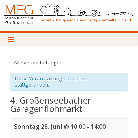
Zum
Inhalt
springen
Miteinander
für
Großenseebach
« Alle Veranstaltungen
Diese Veranstaltung hat bereits
Sozial
stattgefunden.
–
Transparent
4. Großenseebacher
–
Garagenflohmarkt
Nachhaltig
–
Umweltschützend
Sonntag 28. Juni @ 10:00
-
14:00