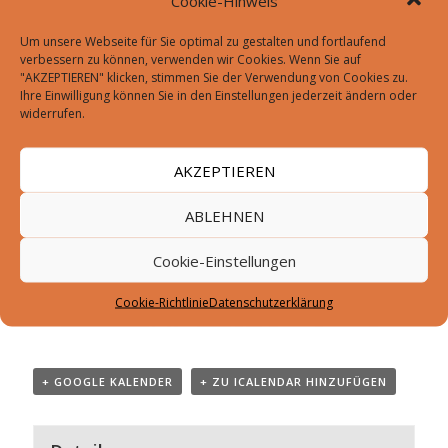
Cookie-Hinweis
machen möchten,
können Sie gerne mit
Um unsere Webseite für Sie optimal zu gestalten und fortlaufend
unserem
Einladungsflyer
Werbung machen.
verbessern zu können, verwenden wir Cookies. Wenn Sie auf
"AKZEPTIEREN" klicken, stimmen Sie der Verwendung von Cookies zu.
Wir freuen uns auf einen hoffentlich sonnigen
Ihre Einwilligung können Sie in den Einstellungen jederzeit ändern oder
widerrufen.
Flohmarkttag und
wünschen den Verkäufern und Besuchern viel
AKZEPTIEREN
Spaß!
ABLEHNEN
Cookie-Einstellungen
Cookie-Richtlinie
Datenschutzerklärung
+ GOOGLE KALENDER
+ ZU ICALENDAR HINZUFÜGEN