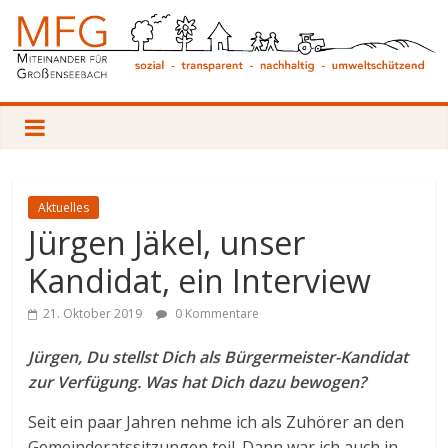
Zum
Inhalt
springen
Miteinander
für
Großenseebach
Aktuelles
Jürgen Jäkel, unser
Sozial
Kandidat, ein Interview
–
Transparent
21. Oktober 2019
0 Kommentare
–
Nachhaltig
Jürgen, Du stellst Dich als Bürgermeister-Kandidat
–
zur Verfügung. Was hat Dich dazu bewogen?
Umweltschützend
Seit ein paar Jahren nehme ich als Zuhörer an den
Gemeinderatssitzungen teil. Dann war ich auch in