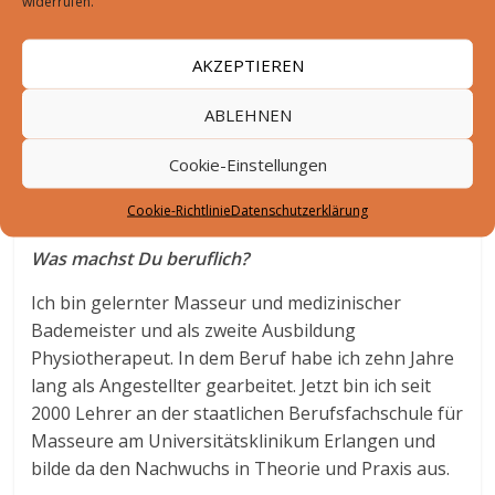
widerrufen.
vorher, als auch im Nachhinein ganz viel im
Austausch mit den Bürgern sein.
AKZEPTIEREN
Wann bist Du eigentlich nach Großenseebach
ABLEHNEN
gezogen und wo hast Du vorher gelebt?
Ich bin geboren in Herzogenaurach, habe dort über
Cookie-Einstellungen
40 Jahre gelebt und bin 2010 mit meiner Frau und
Cookie-Richtlinie
Datenschutzerklärung
unserer Tochter nach Großenseebach gezogen.
Was machst Du beruflich?
Ich bin gelernter Masseur und medizinischer
Bademeister und als zweite Ausbildung
Physiotherapeut. In dem Beruf habe ich zehn Jahre
lang als Angestellter gearbeitet. Jetzt bin ich seit
2000 Lehrer an der staatlichen Berufsfachschule für
Masseure am Universitätsklinikum Erlangen und
bilde da den Nachwuchs in Theorie und Praxis aus.