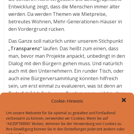
Entwicklung zeigt, dass die Menschen immer älter
werden. Da werden Themen wie Mietpreise,
betreutes Wohnen, Mehr-Generationen-Häuser in
den Vordergrund rücken.
Das Ganze soll natürlich unter unserem Stichpunkt
„
Transparenz
“ laufen. Das heißt zum einen, dass
man, bevor man Projekte anpackt, unbedingt in den
Dialog mit den Bürgern gehen muss. Und natürlich
auch mit den Unternehmern. Ein runder Tisch, oder
auch eine Bürgerversammlung könnten hilfreich
sein, um erst einmal zu evaluieren, was ist denn an
Bedarf da? Ich finde es außerdem ganz wichtig, dass
man im Nachhinein den Bürgern gut vermittelt,
Cookie-Hinweis
warum Entscheidungen gefallen sind. Leider ist das
Um unsere Webseite für Sie optimal zu gestalten und fortlaufend
oftmals nicht so transparent und man fragt sich
verbessern zu können, verwenden wir Cookies. Wenn Sie auf
„Warum ist das so? Warum gab es keine anderen
"AKZEPTIEREN" klicken, stimmen Sie der Verwendung von Cookies zu.
Ihre Einwilligung können Sie in den Einstellungen jederzeit ändern oder
Möglichkeiten?“. Ich denke, da muss man sowohl